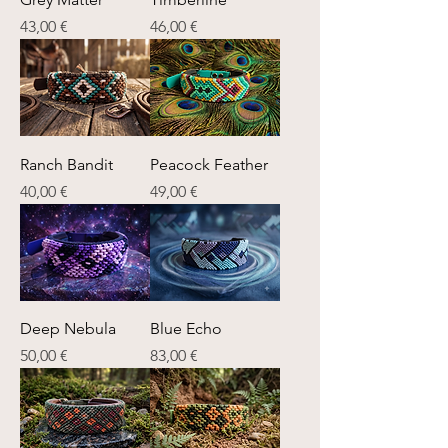
einer anderen Größe/Farbe 
Preis
Preis
43,00 €
46,00 €
bestellen oder dir dein eigenes 
Design zusammenstellen? Kein 
Problem - schreibe mir einfach 
eine Nachricht!
Ranch Bandit
Peacock Feather
Preis
Preis
40,00 €
49,00 €
Deep Nebula
Blue Echo
Preis
Preis
50,00 €
83,00 €