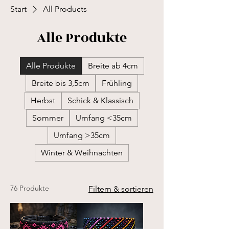
während das weiche Polster für 
Start
All Products
den ultimativen Tragekomfort 
Alle Produkte
sorgt, sodass es ihren Liebling im 
Alltag so wenig wie möglich 
einschränkt.

Alle Produkte
Breite ab 4cm
Breite bis 3,5cm
Frühling
Wähle zwischen einer schicken 
Herbst
Schick & Klassisch
Leder- oder einer wasserfesten 
Sommer
Umfang <35cm
Biothane-Schnalle – perfekt für 
die kleinen Wasserratten, die 
Umfang >35cm
gerne planschen! Und für den 
Winter & Weihnachten
besonderen Kick sorgt das 
schicke Microcord, das jedem 
Halsband einen einzigartigen 
76 Produkte
Filtern & sortieren
Look verleiht.
