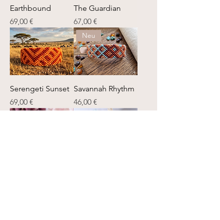
Earthbound
The Guardian
Preis
Preis
69,00 €
67,00 €
Neu
Serengeti Sunset
Savannah Rhythm
Preis
Preis
69,00 €
46,00 €
Neu
Berry Mix
Painted Egg
Preis
Preis
42,00 €
41,00 €
Neu
Neu