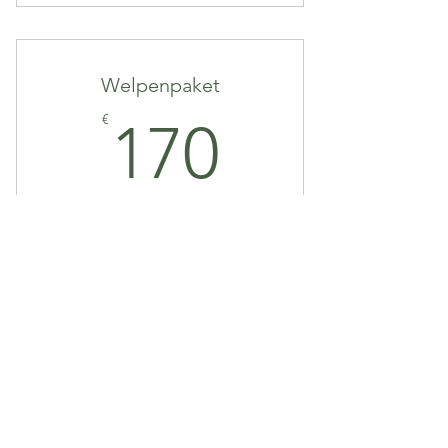
Welpenpaket
170€
€
170
Vorbereitung für die Welpengruppe
(Erstgespräch + 2x Einzeltraining)
Gültig für 1 Monat
Sofort kaufen